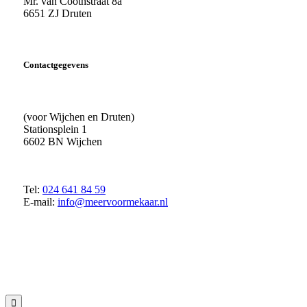
Mr. van Coothstraat 8a
6651 ZJ Druten
Contactgegevens
(voor Wijchen en Druten)
Stationsplein 1
6602 BN Wijchen
Tel:
024 641 84 59
E-mail:
info@meervoormekaar.nl
© 2018 MeerVoormekaar |
Privacyverklaring
