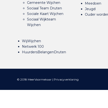
Gemeente Wijchen
Meedoen
Sociaal Team Druten
Jeugd
Sociale Kaart Wijchen
Ouder worde
Sociaal Wijkteam
Wijchen
WijWijchen
Netwerk 100
HuurdersBelangenDruten
© 2018 MeerVoormekaar |
Privacyverklaring