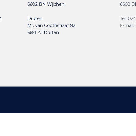
6602 BN Wijchen
6602 B
n
Druten
Tel:
024
Mr. van Coothstraat 8a
E-mail:
6651 ZJ Druten