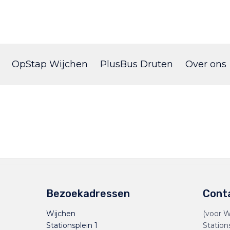
Skip
to
OpStap Wijchen
PlusBus Druten
Over ons
content
Bezoekadressen
Cont
Wijchen
(voor W
Stationsplein 1
Station