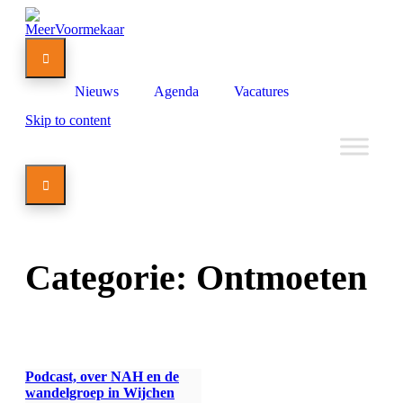

Nieuws
Agenda
Vacatures
Skip to content

Categorie:
Ontmoeten
Podcast, over NAH en de
wandelgroep in Wijchen