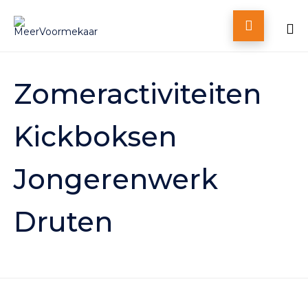

Skip
to
Zomeractiviteiten
content
Kickboksen
Jongerenwerk
Druten