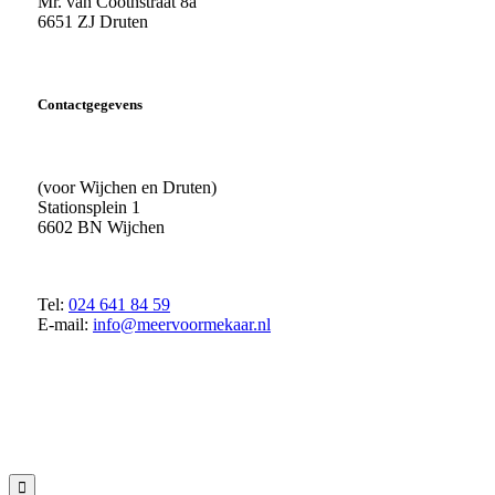
Mr. van Coothstraat 8a
6651 ZJ Druten
Contactgegevens
(voor Wijchen en Druten)
Stationsplein 1
6602 BN Wijchen
Tel:
024 641 84 59
E-mail:
info@meervoormekaar.nl
© 2018 MeerVoormekaar |
Privacyverklaring
