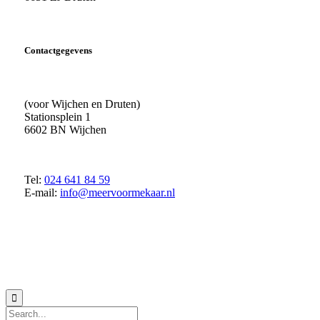
Contactgegevens
(voor Wijchen en Druten)
Stationsplein 1
6602 BN Wijchen
Tel:
024 641 84 59
E-mail:
info@meervoormekaar.nl
© 2018 MeerVoormekaar |
Privacyverklaring
