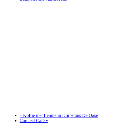
«
Koffie met Leonie in Dorpshuis De Oase
Connect Café
»