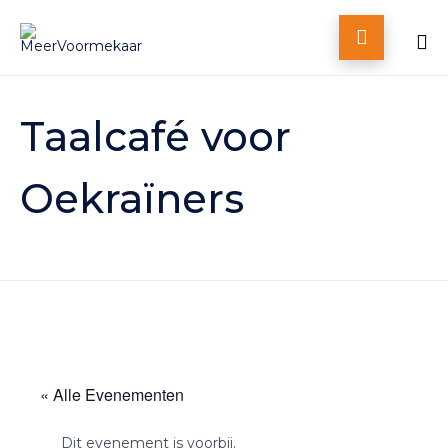

Skip
to
Taalcafé voor
content
Oekraïners
« Alle Evenementen
Dit evenement is voorbij.