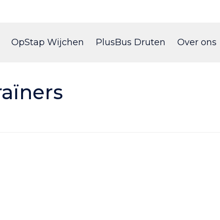
Skip
to
OpStap Wijchen
PlusBus Druten
Over ons
content
raïners