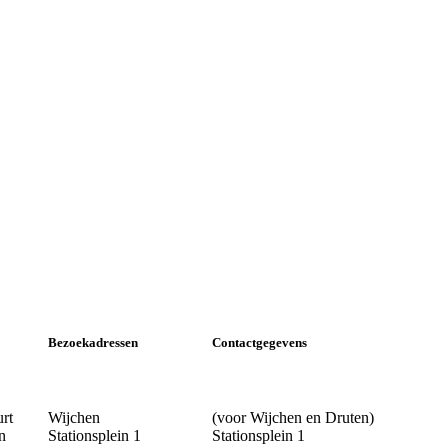
Bezoekadressen
Contactgegevens
urt
Wijchen
(voor Wijchen en Druten)
n
Stationsplein 1
Stationsplein 1