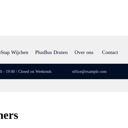
Stap Wijchen
PlusBus Druten
Over ons
Contact
00 - 19:00 / Closed on Weekends
office@example.com
ners