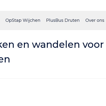
Skip
to
OpStap Wijchen
PlusBus Druten
Over ons
content
ken en wandelen voor
en