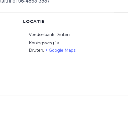
ar.nl of 06-4863 3587
LOCATIE
Voedselbank Druten
Koningsweg 1a
Druten
,
+ Google Maps