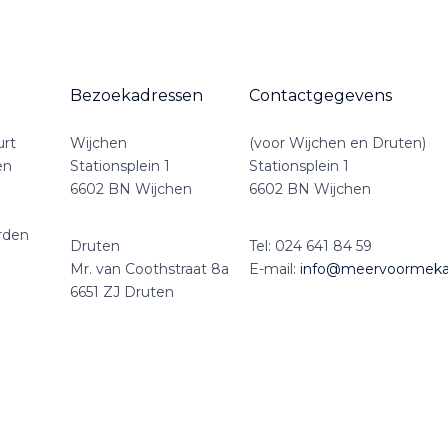
Bezoekadressen
Contactgegevens
urt
Wijchen
(voor Wijchen en Druten)
en
Stationsplein 1
Stationsplein 1
6602 BN Wijchen
6602 BN Wijchen
rden
Druten
Tel:
024 641 84 59
Mr. van Coothstraat 8a
E-mail:
info@meervoormekaa
6651 ZJ Druten