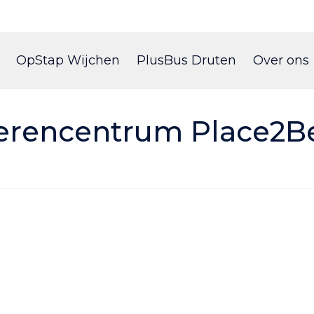
Skip
to
OpStap Wijchen
PlusBus Druten
Over ons
content
erencentrum Place2B