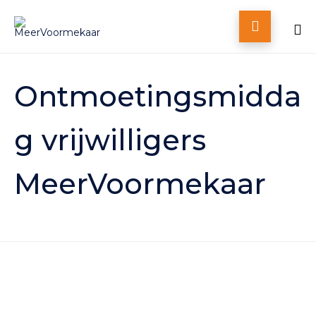

Skip
to
Ontmoetingsmidda
content
g vrijwilligers
MeerVoormekaar