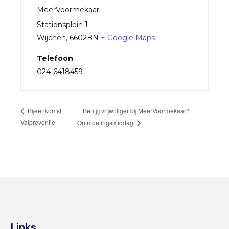
MeerVoormekaar
Stationsplein 1
Wijchen
,
6602BN
+ Google Maps
Telefoon
024-6418459
Ben jij vrijwilliger bij MeerVoormekaar?
Bijeenkomst
Valpreventie
Ontmoetingsmiddag
Links