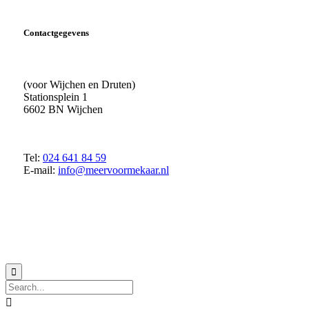
Contactgegevens
(voor Wijchen en Druten)
Stationsplein 1
6602 BN Wijchen
Tel:
024 641 84 59
E-mail:
info@meervoormekaar.nl
© 2018 MeerVoormekaar |
Privacyverklaring

