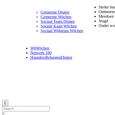
Sterke bu
Ontmoete
Gemeente Druten
Meedoen
Gemeente Wijchen
Jeugd
Sociaal Team Druten
Ouder wo
Sociale Kaart Wijchen
Sociaal Wijkteam Wijchen
WijWijchen
Netwerk 100
HuurdersBelangenDruten
© 2018 MeerVoormekaar |
Privacyverklaring

