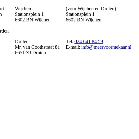
urt
Wijchen
(voor Wijchen en Druten)
n
Stationsplein 1
Stationsplein 1
6602 BN Wijchen
6602 BN Wijchen
rden
Druten
Tel:
024 641 84 59
Mr. van Coothstraat 8a
E-mail:
info@meervoormekaar.nl
6651 ZJ Druten