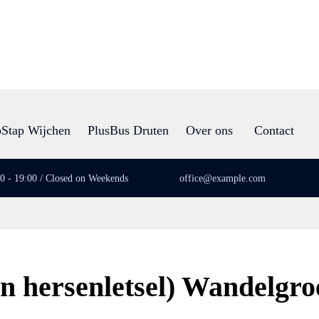
Stap Wijchen
PlusBus Druten
Over ons
Contact
00 - 19:00 / Closed on Weekends
office@example.com
n hersenletsel) Wandelgro