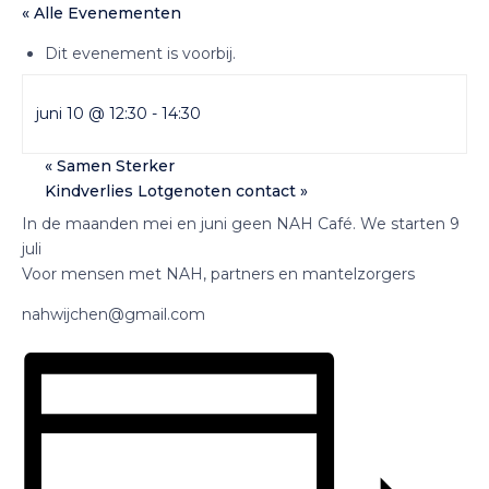
« Alle Evenementen
Dit evenement is voorbij.
juni 10 @ 12:30
-
14:30
«
Samen Sterker
Kindverlies Lotgenoten contact
»
In de maanden mei en juni geen NAH Café. We starten 9
juli
Voor mensen met NAH, partners en mantelzorgers
nahwijchen@gmail.com