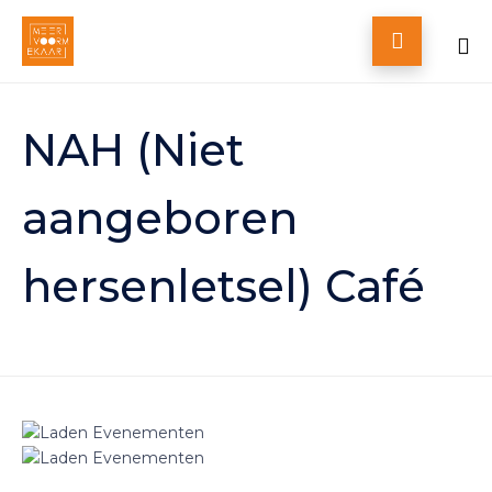

Skip
to
NAH (Niet
content
aangeboren
hersenletsel) Café