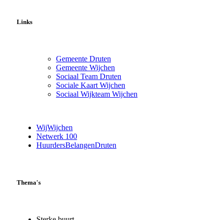
Links
Gemeente Druten
Gemeente Wijchen
Sociaal Team Druten
Sociale Kaart Wijchen
Sociaal Wijkteam Wijchen
WijWijchen
Netwerk 100
HuurdersBelangenDruten
Thema's
Sterke buurt