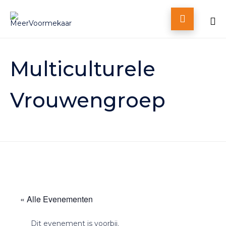

Skip
to
Multiculturele
content
Vrouwengroep
« Alle Evenementen
Dit evenement is voorbij.