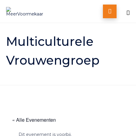

Skip
to
Multiculturele
content
Vrouwengroep
« Alle Evenementen
Dit evenement is voorbij.