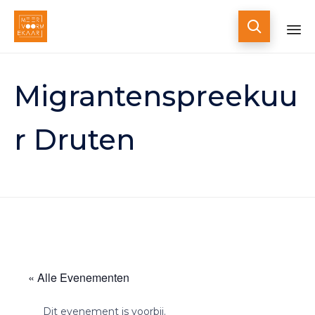

Skip
to
Migrantenspreekuu
content
r Druten
« Alle Evenementen
Dit evenement is voorbij.