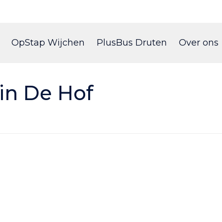
Skip
to
OpStap Wijchen
PlusBus Druten
Over ons
content
in De Hof