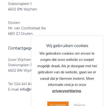
Stationsplein 1
6602 BN Wijchen
Druten
Mr. van Coothstraat 8a
6651 ZJ Druten
Wij gebruiken cookies
Contactgegevens
We gebruiken cookies om ervoor te
(voor Wijchen en Druten)
zorgen dat onze website zo soepel
Stationsplein 1
mogelijk draait. Als je doorgaat met het
6602 BN Wijchen
gebruiken van de website, gaan we er
vanuit dat je hiermee instemt. Meer
Tel:
024 641 84 59
informatie vind je in onze
E-mail:
info@meervoormekaar.nl
privacyverklaring
.
Accepteren
Afwijzen