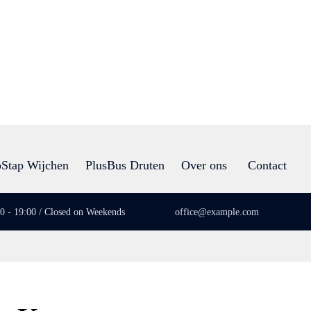
Stap Wijchen
PlusBus Druten
Over ons
Contact
00 - 19:00 / Closed on Weekends
office@example.com