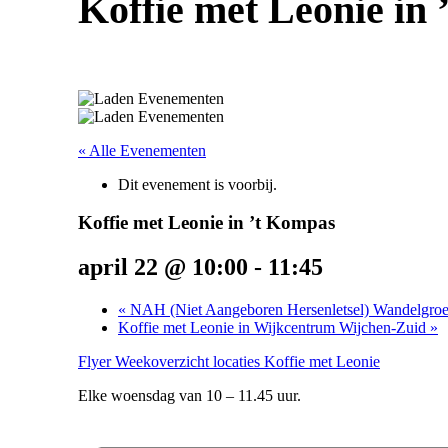
Koffie met Leonie in
« Alle Evenementen
Dit evenement is voorbij.
Koffie met Leonie in ’t Kompas
april 22 @ 10:00
-
11:45
«
NAH (Niet Aangeboren Hersenletsel) Wandelgro
Koffie met Leonie in Wijkcentrum Wijchen-Zuid
»
Flyer Weekoverzicht locaties Koffie met Leonie
Elke woensdag van 10 – 11.45 uur.