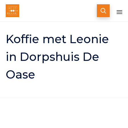

Skip
to
Koffie met Leonie
content
in Dorpshuis De
Oase