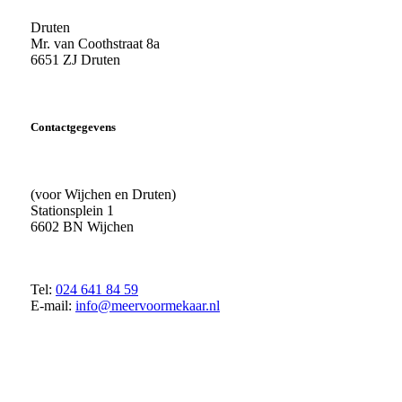
Druten
Mr. van Coothstraat 8a
6651 ZJ Druten
Contactgegevens
(voor Wijchen en Druten)
Stationsplein 1
6602 BN Wijchen
Tel:
024 641 84 59
E-mail:
info@meervoormekaar.nl
© 2018 MeerVoormekaar |
Privacyverklaring