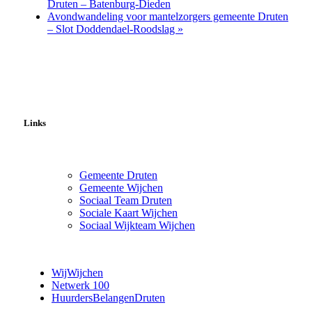
Druten – Batenburg-Dieden
Avondwandeling voor mantelzorgers gemeente Druten
– Slot Doddendael-Roodslag
»
Links
Gemeente Druten
Gemeente Wijchen
Sociaal Team Druten
Sociale Kaart Wijchen
Sociaal Wijkteam Wijchen
WijWijchen
Netwerk 100
HuurdersBelangenDruten