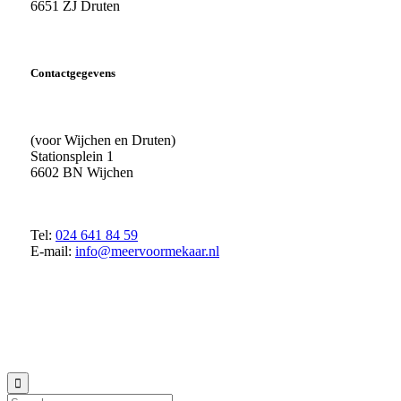
6651 ZJ Druten
Contactgegevens
(voor Wijchen en Druten)
Stationsplein 1
6602 BN Wijchen
Tel:
024 641 84 59
E-mail:
info@meervoormekaar.nl
© 2018 MeerVoormekaar |
Privacyverklaring
