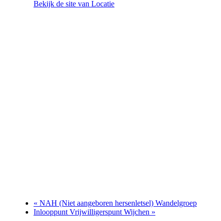
Bekijk de site van Locatie
«
NAH (Niet aangeboren hersenletsel) Wandelgroep
Inlooppunt Vrijwilligerspunt Wijchen
»