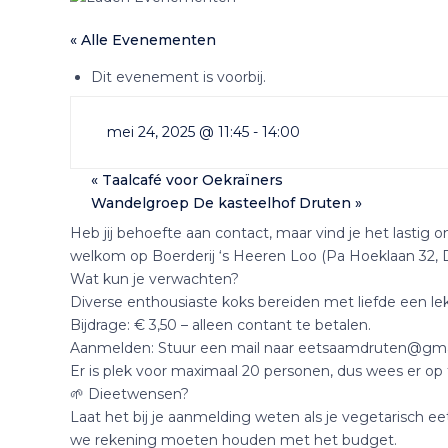
« Alle Evenementen
Dit evenement is voorbij.
mei 24, 2025 @ 11:45
-
14:00
«
Taalcafé voor Oekraïners
Wandelgroep De kasteelhof Druten
»
Heb jij behoefte aan contact, maar vind je het lastig
welkom op Boerderij ‘s Heeren Loo (Pa Hoeklaan 32, 
Wat kun je verwachten?
Diverse enthousiaste koks bereiden met liefde een lek
Bijdrage: € 3,50 – alleen contant te betalen.
Aanmelden: Stuur een mail naar eetsaamdruten@gma
Er is plek voor maximaal 20 personen, dus wees er op t
🌱 Dieetwensen?
Laat het bij je aanmelding weten als je vegetarisch e
we rekening moeten houden met het budget.