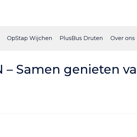
Skip
to
OpStap Wijchen
PlusBus Druten
Over ons
content
 Samen genieten van