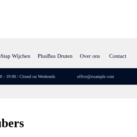
Stap Wijchen
PlusBus Druten
Over ons
Contact
00 - 19:00 / Closed on Weekends
office@example.com
ubers